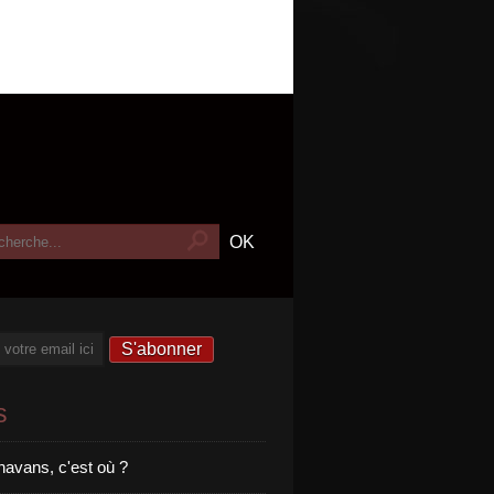
s
havans, c'est où ?