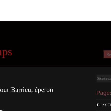
mps
Email
our Barrieu, éperon
Page
1) Les C