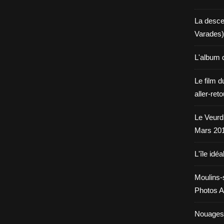
La desce
Varades)
L'album 
Le film d
aller-ret
Le Veurdr
Mars 20
L'île idéa
Moulins-
Photos A
Nouages.