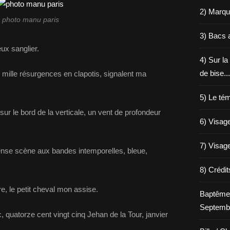
2) Marqu
photo manu paris
3) Bacs a
ux sanglier.
4) Sur la
de bise...
, mille résurgences
en clapotis, signalent ma
5) Le tém
sur le bord de la verticale,
un vent de profondeur
6) Visage
7) Visage
nse scène aux bandes intemporelles,
bleue,
8) Crédi
re,
le petit cheval mon assise.
Baptême
Septemb
c,
quatorze cent vingt cinq Jehan de la Tour,
janvier