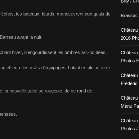
Billy / C
d’échos,
les bateaux,
lourds,
manoeuvrent aux quais de
Brassac /
Château 
Barreau avant la nuit.
2016 Pho
chant hiver,
n’engourdissent les ombres arc-boutées.
Château 
Photos F
rmi,
effleure les mâts d’équipages,
halant en pleine terre
Château 
Frédéric 
ne,
la nouvelle aube se rougeoie,
de ce rond de
Château 
Manu Pa
 pensées.
Château 
Photos 