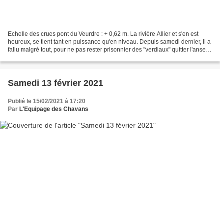
Echelle des crues pont du Veurdre : + 0,62 m. La rivière Allier et s'en est
heureux, se tient tant en puissance qu'en niveau. Depuis samedi dernier, il a
fallu malgré tout, pour ne pas rester prisonnier des "verdiaux" quitter l'anse
du port de la Chaîne....
Samedi 13 février 2021
Publié le 15/02/2021 à 17:20
Par
L'Equipage des Chavans