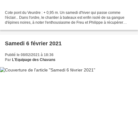
Cote pont du Veurdre : + 0,95 m. Un samedi d'hiver qui passe comme
l'éclair... Dans l'ordre, le chantier à bateaux est enfin isolé de sa gangue
d'épines noires, à noter l'enthousiasme de Freu et Philippe à récupérer
(sauver) la toue de Steph le Sapeur,...
Samedi 6 février 2021
Publié le 08/02/2021 à 18:36
Par
L'Equipage des Chavans