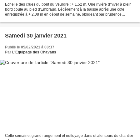
Echelle des crues du pont du Veurdre : + 1,52 m. Une rivière d'hiver à plein
bord coule au pied d'Embraud. Légèrement à la baisse après une cote
enregistrée à + 2,08 m en début de semaine, obligeant par prudence
quelques déplacements d'animaux ici et...
Samedi 30 janvier 2021
Publié le 05/02/2021 à 08:37
Par
L'Equipage des Chavans
Cette semaine, grand rangement et nettoyage dans et alentours du chantier