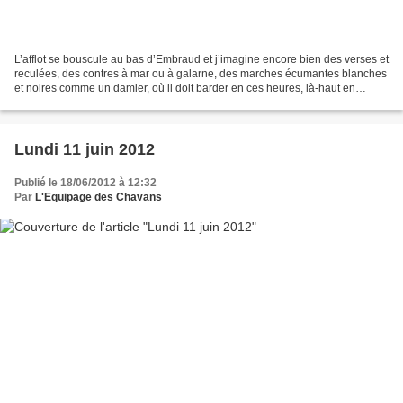
L’afflot se bouscule au bas d’Embraud et j’imagine encore bien des verses et
reculées, des contres à mar ou à galarne, des marches écumantes blanches
et noires comme un damier, où il doit barder en ces heures, là-haut en
Auvergne. Il y a sept jours, au...
Lundi 11 juin 2012
Publié le 18/06/2012 à 12:32
Par
L'Equipage des Chavans