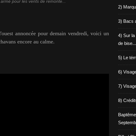
armé pour les vents de remonte...
2) Marqu
3) Bacs a
 d'ouest annoncée pour demain vendredi, voici un
4) Sur la
 chavans encore au calme.
de bise...
5) Le tém
6) Visage
7) Visage
8) Crédi
Baptême
Septemb