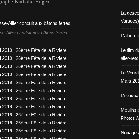
graphe Nathalie Bugeat.
La desce
Varades)
se-Allier conduit aux bâtons ferrés
L'album 
Le film d
aller-ret
Le Veurdr
Mars 20
L'île idéa
Moulins-
Photos A
Nouages.