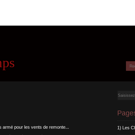
mps
Email
Page
1) Les C