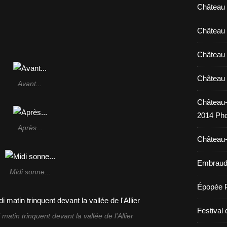
Château 
!
Château 
Château 
Château 
Avant...
Château-
2014 Pho
Après...
Château-
Embraud 
Midi sonne...
Épopée 
Festival 
atin trinquent devant la vallée de l'Allier