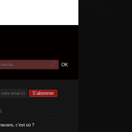
s
havans, c'est où ?