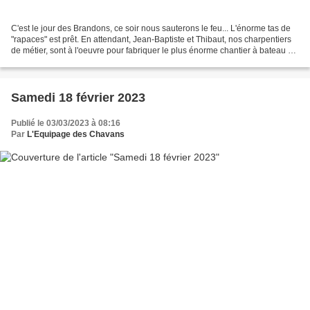
C'est le jour des Brandons, ce soir nous sauterons le feu... L'énorme tas de
"rapaces" est prêt. En attendant, Jean-Baptiste et Thibaut, nos charpentiers
de métier, sont à l'oeuvre pour fabriquer le plus énorme chantier à bateau de
l'Allier qui soit......
Samedi 18 février 2023
Publié le 03/03/2023 à 08:16
Par
L'Equipage des Chavans