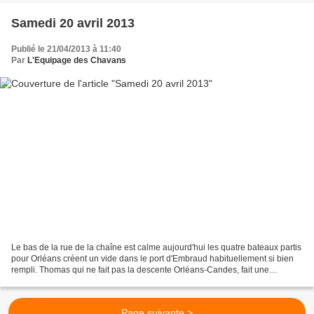
Samedi 20 avril 2013
Publié le 21/04/2013 à 11:40
Par
L'Equipage des Chavans
Le bas de la rue de la chaîne est calme aujourd'hui les quatre bateaux partis
pour Orléans créent un vide dans le port d'Embraud habituellement si bien
rempli. Thomas qui ne fait pas la descente Orléans-Candes, fait une
remontée à la voile sur son bachot....
Page suivante >