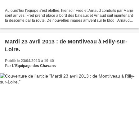
Aujourd'hui l'équipe s'est étoffée, hier soir Fred et Arnaud conduits par Marjo
sont arrivés. Fred prend place à bord des bateaux et Arnaud suit maintenant
la descente par la route. De nouvelles images arrivent sur le blog : Arnaud
pilote un drone permettant...
Mardi 23 avril 2013 : de Montliveau à Rilly-sur-
Loire.
Publié le 23/04/2013 à 19:40
Par
L'Equipage des Chavans