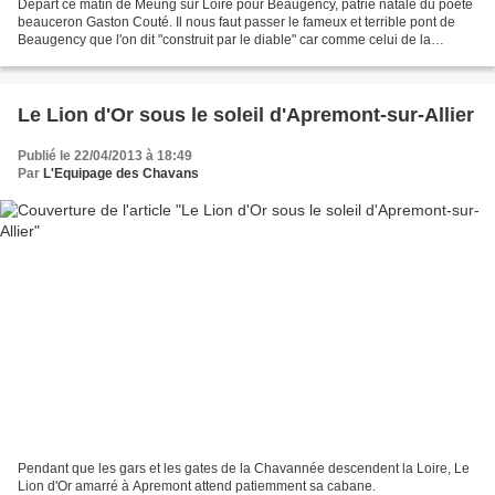
Départ ce matin de Meung sur Loire pour Beaugency, patrie natale du poète
beauceron Gaston Couté. Il nous faut passer le fameux et terrible pont de
Beaugency que l'on dit "construit par le diable" car comme celui de la
Charité sur Loire il n'est pas placé...
Le Lion d'Or sous le soleil d'Apremont-sur-Allier
Publié le 22/04/2013 à 18:49
Par
L'Equipage des Chavans
Pendant que les gars et les gates de la Chavannée descendent la Loire, Le
Lion d'Or amarré à Apremont attend patiemment sa cabane.