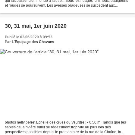
qui fait passer d'un monde à l'autre... Sous les nuages lumineux, badigeons
et rouges se poursuivent. Les averses orageuses se succèdent aux
embellies, le Val d'Allier impose...
30, 31 mai, 1er juin 2020
Publié le 02/06/2020 à 09:53
Par
L'Equipage des Chavans
photos nelly perret Echelle des crues du Veurdre : - 0,50 m. Tandis que les
sables de la rivière Allier se redessinent trop vite au plus loin des
perspectives possibles depuis le promontoire de la rue de la Chaîne, la