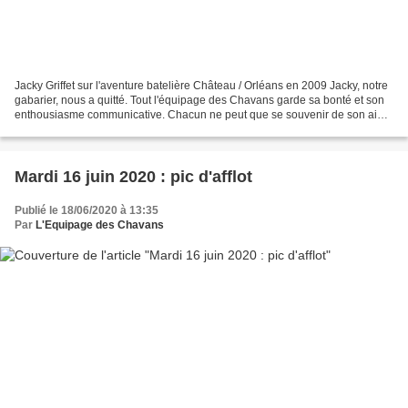
Jacky Griffet sur l'aventure batelière Château / Orléans en 2009 Jacky, notre
gabarier, nous a quitté. Tout l'équipage des Chavans garde sa bonté et son
enthousiasme communicative. Chacun ne peut que se souvenir de son aide
et de son réconfort à un moment...
Mardi 16 juin 2020 : pic d'afflot
Publié le 18/06/2020 à 13:35
Par
L'Equipage des Chavans