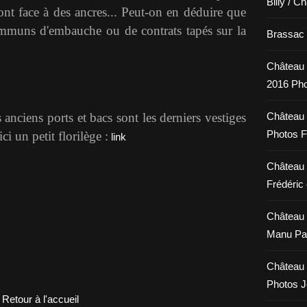
Billy / C
ont face à des ancres... Peut-on en déduire que
mmuns d'embauche ou de contrats tapés sur la
Brassac /
Château 
2016 Pho
 anciens ports et bacs sont les derniers vestiges
Château 
Photos F
i un petit florilège :
link
Château 
Frédéric 
Château 
Manu Pa
Château 
Photos 
Retour à l'accueil