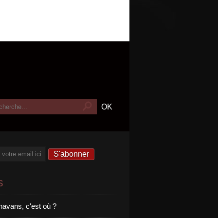
s
havans, c'est où ?