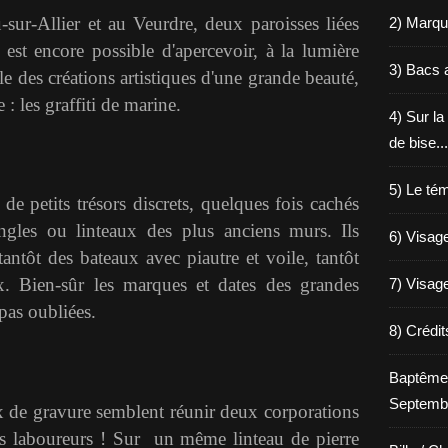
sur-Allier et au Veurdre, deux paroisses liées
2) Marqu
 est encore possible d'apercevoir, à la lumière
3) Bacs a
le des créations artistiques d'une grande beauté,
 : les graffiti de marine.
4) Sur la
de bise...
5) Le tém
e petits trésors discrets, quelques fois cachés
angles ou linteaux des
plus anciens murs.
Ils
6) Visage
tantôt des bateaux avec piautre et voile, tantôt
x. Bien-sûr les marques et dates des grandes
7) Visage
 pas oubliées.
8) Crédi
Baptême
Septemb
x de gravure semblent réunir deux corporations
 des laboureurs ! Sur un même linteau de pierre