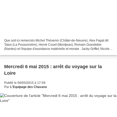
Que soit ici remerciés Michel Thévenin (Châtel-de-Neuvre), Alex Fagat dit
Tatus (La Possonnière), Hervé Couet (Montjean), Romain Grandidier
(Nantes) et l'équipe d'assistance matérielle et morale : Jacky Griffet, Nicole
Lamy, Stéphane Menconi, Caroline...
Mercredi 6 mai 2015 : arrêt du voyage sur la
Loire
Publié le 06/05/2015 à 17:59
Par
L'Equipage des Chavans