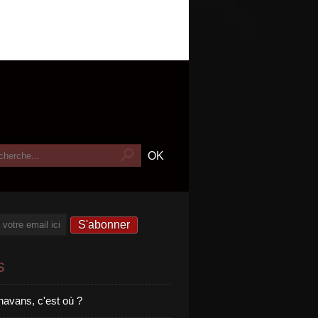
s
havans, c'est où ?