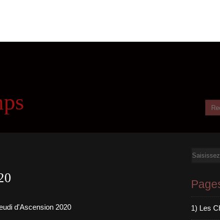
mps
Email
20
Page
1) Les C