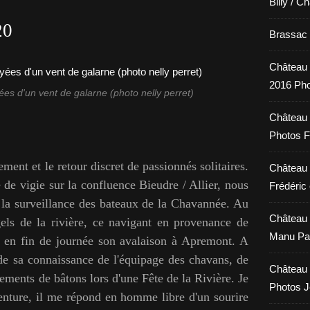
Billy / C
20
Brassac /
Château 
2016 Pho
es d'un vent de galarne (photo nelly perret)
Château 
Photos F
ent et le retour discret de passionnés solitaires.
Château 
 de vigie sur la confluence Bieudre / Allier, nous
Frédéric 
 la surveillance des bateaux de la Chavannée. Au
Château 
gels de la rivière, ce navigant en provenance de
Manu Pa
t en fin de journée son avalaison à Apremont. A
t de sa connaissance de l'équipage des chavans, de
Château 
ements de bâtons lors d'une Fête de la Rivière. Je
Photos 
venture, il me répond en homme libre d'un sourire