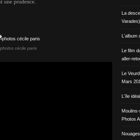
est une prudence.
La desce
Varades)
L'album 
photos cécile paris
Le film d
aller-ret
Le Veurdr
Mars 20
L'île idéa
Moulins-
Photos A
Nouages.