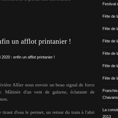
Festival 
Fête de l
Fête de l
in un afflot printanier !
Fête de l
Fête de l
Fête de l
Fête de l
rivière Allier nous envoie un beau signal de force
Franchis
er. Mâtinée d'un vent de galarne, éclatante de
Chavans
umon.
La constr
irant d'eau le permet, un retour du train à l'abri
2013