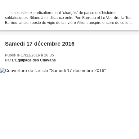
... il est des lieux particulièrement "chargés" de passé et d'histoires
soldatesques. Située à mi-distance entre Port Barreau et Le Veurdre, la Tour
Barrieu, ancien poste de vigie de la rivière Allier transpire encore de cette
situation de surplomb et...
Samedi 17 décembre 2016
Publié le 17/12/2016 à 16:35
Par
L'Equipage des Chavans