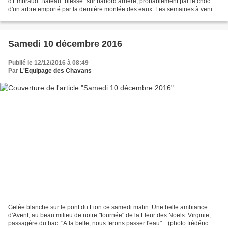
d'Embraud. Bateau "blessé" sur babord arrière, probablement par le choc
d'un arbre emporté par la dernière montée des eaux. Les semaines à venir
seront consacrées à son soin. Merci...
Samedi 10 décembre 2016
Publié le 12/12/2016 à 08:49
Par
L'Equipage des Chavans
Gelée blanche sur le pont du Lion ce samedi matin. Une belle ambiance
d'Avent, au beau milieu de notre "tournée" de la Fleur des Noëls. Virginie,
passagère du bac. "A la belle, nous ferons passer l'eau"... (photo frédéric