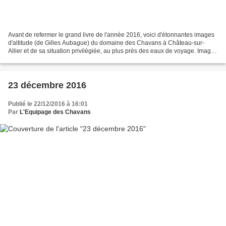
Avant de refermer le grand livre de l'année 2016, voici d'étonnantes images
d'altitude (de Gilles Aubague) du domaine des Chavans à Château-sur-
Allier et de sa situation privilégiée, au plus près des eaux de voyage. Images
: gilles aubague www.hors-du-temps.org...
23 décembre 2016
Publié le 22/12/2016 à 16:01
Par
L'Equipage des Chavans