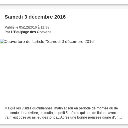
berthet)
Samedi 3 décembre 2016
Publié le 05/12/2016 à 11:38
Par
L'Equipage des Chavans
Malgré les visites quotidiennes, matin et soir en période de montée ou de
descente de la rivière, ce matin, le petit 5 mètres qui sert de liaison avec le
train, est posé au milieu des joncs... Après une bonne poussée digne d'un
pack du XV, le bachot glisse...