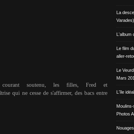
La desce
Varades)
L'album 
Le film d
aller-ret
Le Veurdr
Mars 20
ourant soutenu, les filles, Fred et
L'île idéa
rise qui ne cesse de s'affirmer, des bacs entre
Moulins-
Photos A
Nouages.