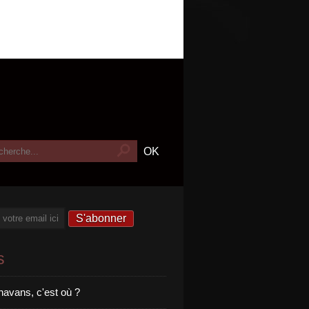
s
havans, c'est où ?