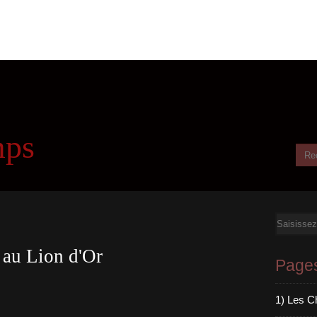
mps
Email
 au Lion d'Or
Page
1) Les C