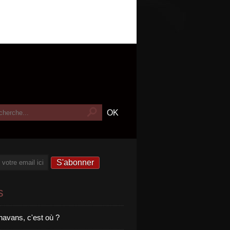
s
havans, c'est où ?