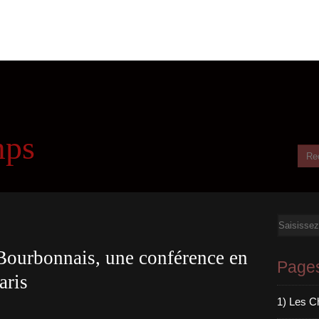
mps
Email
Bourbonnais, une conférence en
Page
aris
1) Les C