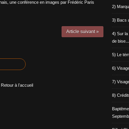
2) Marqu
3) Bacs a
Article suivant »
4) Sur la
de bise...
5) Le tém
6) Visage
7) Visage
Retour à l'accueil
8) Crédi
Baptême
Septemb