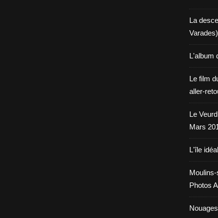
La desce
Varades)
L'album 
Le film d
aller-ret
Le Veurdr
Mars 20
L'île idéa
Moulins-
Photos A
Nouages.