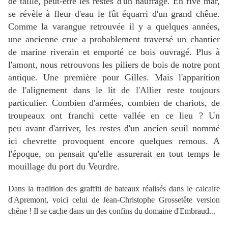
de taille, peut-être les restes d'un naufrage. E
n rive mar,
se révèle à fleur d'eau le fût équarri d'un grand chêne.
Comme la varangue retrouvée il y a quelques années,
une ancienne crue a probablement traversé un chantier
de marine riverain et emporté ce
bois ouvragé. P
lus à
l'amont, nous retrouvons les piliers de bois de notre pont
antique. Une première pour Gilles. Mais l'apparition
de l'alignement dans le lit de l'Allier reste toujours
particulier. Combien d'armées, combien de chariots, de
troupeaux ont franchi cette vallée en ce lieu ? Un
peu avant d'arriver, les restes d'un ancien seuil nommé
ici chevrette provoquent encore quelques remous. A
l'époque, on pensait qu'elle assurerait en tout temps le
mouillage du port du Veurdre.
Dans la tradition des graffiti de bateaux réalisés dans le calcaire
d'Apremont, voici celui de Jean-Christophe Grossetête version
chêne ! Il se cache dans un des confins du domaine d'Embraud...