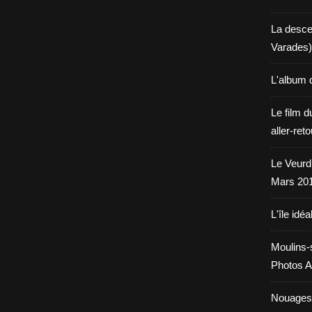
La desce
Varades)
L'album 
Le film d
aller-ret
Le Veurdr
Mars 20
L'île idéa
Moulins-
Photos A
Nouages.