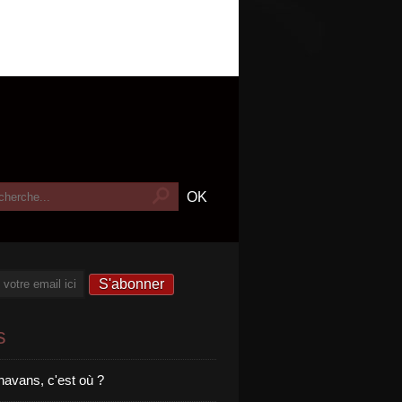
s
havans, c'est où ?