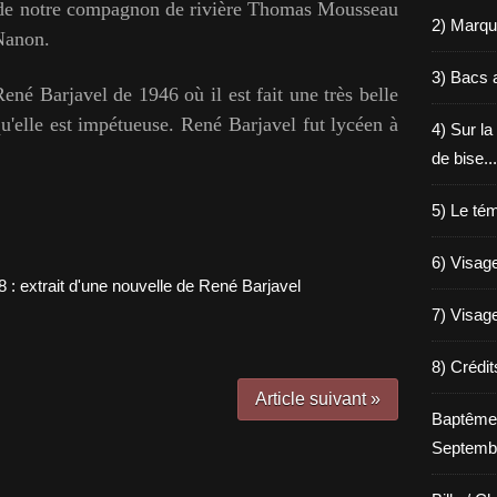
re de notre compagnon de rivière Thomas Mousseau
2) Marqu
Nanon.
3) Bacs a
René Barjavel de 1946 où il est fait une très belle
qu'elle est impétueuse. René Barjavel fut lycéen à
4) Sur la
de bise...
5) Le tém
6) Visage
7) Visage
8) Crédi
Article suivant »
Baptême
Septemb