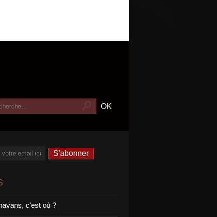
s
havans, c'est où ?