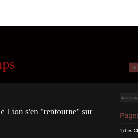
mps
Email
e Lion s'en "rentourne" sur
Page
1) Les C