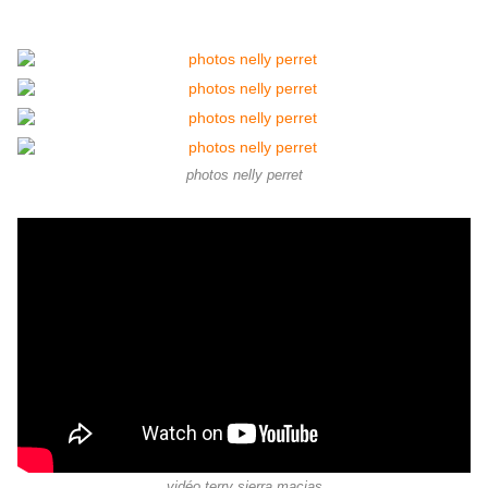
photos nelly perret
vidéo terry sierra macias