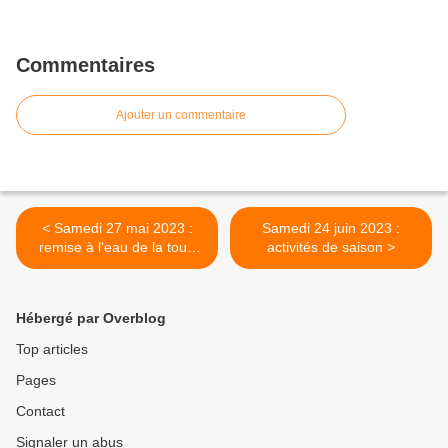
Commentaires
Ajouter un commentaire
< Samedi 27 mai 2023 :
Samedi 24 juin 2023 :
remise à l'eau de la toue
activités de saison >
des chavans le Lion d'Or au
pont du Veurdre
Hébergé par Overblog
Top articles
Pages
Contact
Signaler un abus