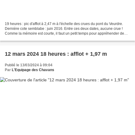
19 heures : pic d'afflot à 2,47 m à l'échelle des crues du pont du Veurdre.
Dernière cote semblabe : juin 2016. Entre ces deux dates, aucune crue !
Comme la mémoire est courte, il faut un petit temps pour appréhender de
nouveau toute cette puissance avalante... Depuis...
12 mars 2024 18 heures : afflot + 1,97 m
Publié le 13/03/2024 à 09:04
Par
L'Equipage des Chavans