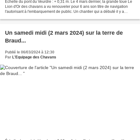
Échelle du pont du Veurdre : + 0,31 m. Le 4 mars dernier, la grande toue Le
Lion d'Or des chavans a vu renouveler pour 6 ans son titre de navigation
l'autorisant à l'embarquement de public. Un chantier qui a débuté il y a
presque un an. Ci-dessous, quelques...
Un samedi midi (2 mars 2024) sur la terre de
Braud...
Publié le 06/03/2024 à 12:30
Par
L'Equipage des Chavans