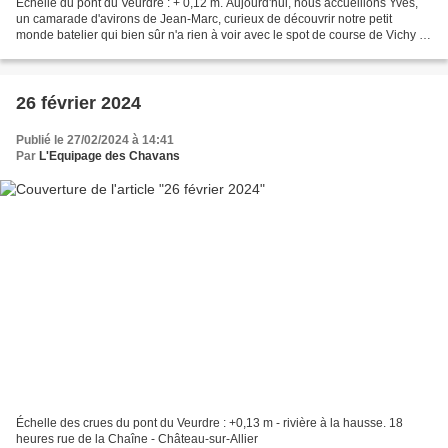
Échelle du pont du Veurdre : + 0,12 m. Aujourd'hui, nous accueillons Yves,
un camarade d'avirons de Jean-Marc, curieux de découvrir notre petit
monde batelier qui bien sûr n'a rien à voir avec le spot de course de Vichy à
l'amont du barrage. Ici et aujourd'hui,...
26 février 2024
Publié le 27/02/2024 à 14:41
Par
L'Equipage des Chavans
Échelle des crues du pont du Veurdre : +0,13 m - rivière à la hausse. 18
heures rue de la Chaîne - Château-sur-Allier